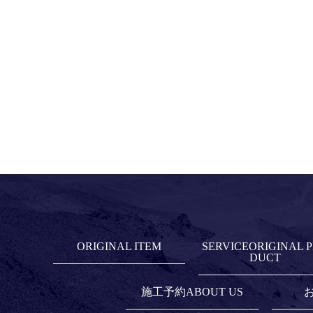
ORIGINAL ITEM
SERVICE
施工予約